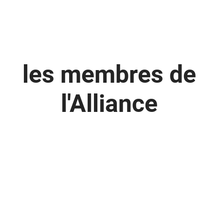
les membres de
l'Alliance
MEDICOOP France
Inter Interim Santé
RPA
L'institut de formation