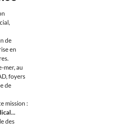
on
ial,
in de
rise en
res.
e-mer, au
AD, foyers
pe de
 mission :
cal...
le des