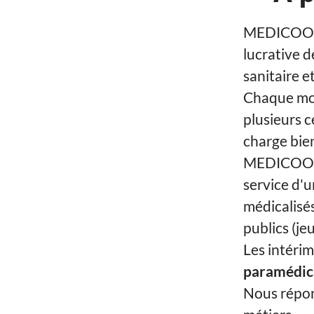
MEDICOOP F
lucrative d
sanitaire et
Chaque moi
plusieurs c
charge bien
MEDICOOP F
service d'u
médicalisé
publics (je
Les intéri
paramédical
Nous répon