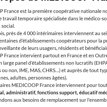
rance est la première coopérative nationale n
e travail temporaire spécialisée dans le médico-soc
 social.
s, près de 4 000 intérimaires interviennent au se
entaines d’établissements coopérateurs pour la p
veillante de leurs usagers, résidents et bénéficiai
rance intervient partout en France et en Outr
n large panel d’établissements non lucratifs (EHP
s ou non, IME, MAS, CHRS…) et auprès de tout ty
unes, adultes, personnes âgées).
maires MEDICOOP France interviennent pour toute
, administratif, fonctions support, éducatif médi
dons aux besoins de remplacement sur l'ensemb