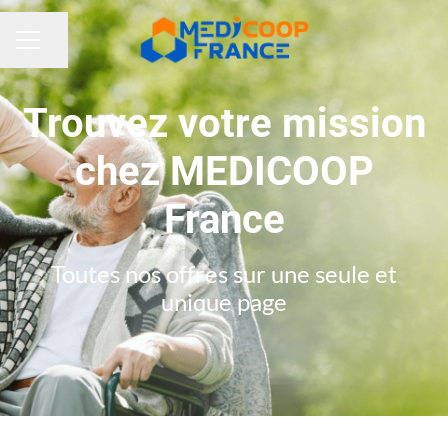
Partager la page
MENU CARRIÈRE
Trouvez votre mission
chez MEDICOOP
France
Toutes nos offres sur une seule et
unique page