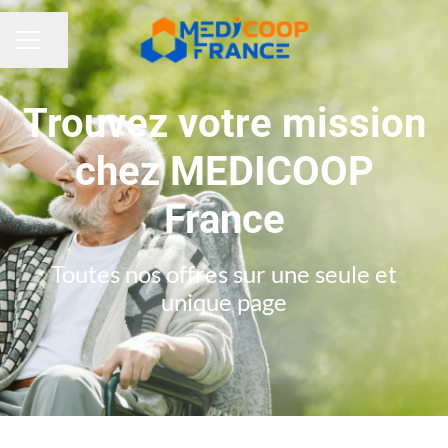
Partager la page
MENU CARRIÈRE
Trouvez votre mission
chez MEDICOOP
France
Toutes nos offres sur une seule et
unique page