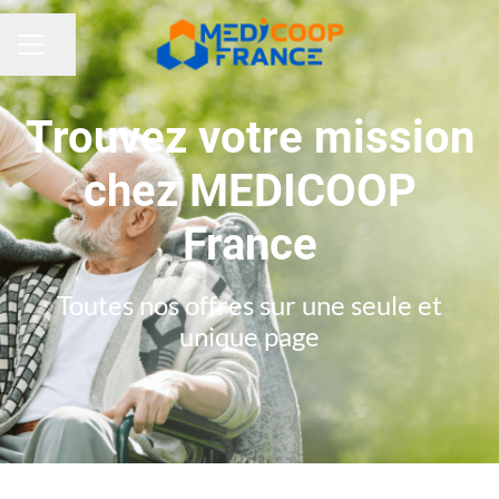
Partager la page
MENU CARRIÈRE
Trouvez votre mission
chez MEDICOOP
France
Toutes nos offres sur une seule et
unique page