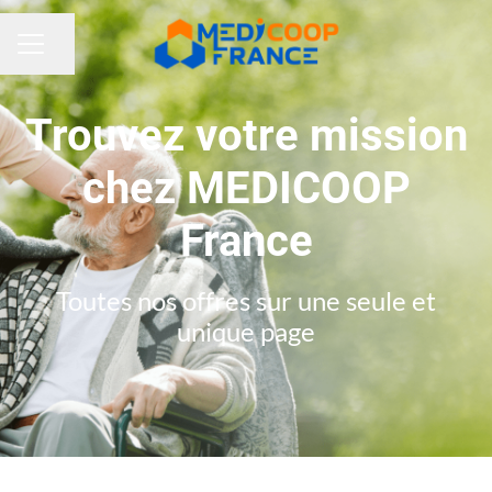
Partager la page
MENU CARRIÈRE
Trouvez votre mission
chez MEDICOOP
France
Toutes nos offres sur une seule et
unique page