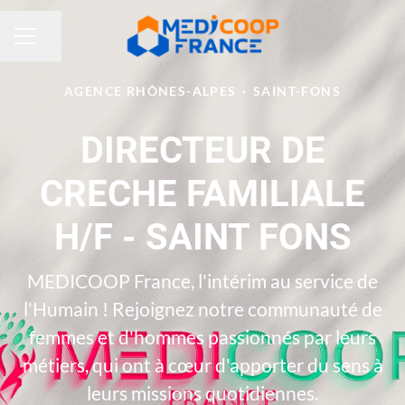
Partager la page
MENU CARRIÈRE
AGENCE RHÔNES-ALPES
·
SAINT-FONS
DIRECTEUR DE
CRECHE FAMILIALE
H/F - SAINT FONS
MEDICOOP France, l'intérim au service de
l'Humain ! Rejoignez notre communauté de
femmes et d'hommes passionnés par leurs
métiers, qui ont à cœur d'apporter du sens à
leurs missions quotidiennes.