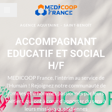
Partager la page
MENU CARRIÈRE
AGENCE AQUITAINE
·
SAINT-BENOÎT
ACCOMPAGNANT
EDUCATIF ET SOCIAL
H/F
MEDICOOP France, l'intérim au service de
l'Humain ! Rejoignez notre communauté de
femmes et d'hommes passionnés par leurs
métiers, qui ont à cœur d'apporter du sens à
leurs missions quotidiennes