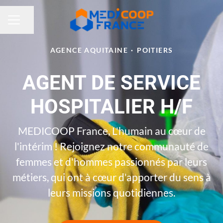
Partager la page
MENU CARRIÈRE
AGENCE AQUITAINE
·
POITIERS
AGENT DE SERVICE
HOSPITALIER H/F
MEDICOOP France, L'humain au cœur de
l'intérim ! Rejoignez notre communauté de
femmes et d'hommes passionnés par leurs
métiers, qui ont à cœur d'apporter du sens à
leurs missions quotidiennes.