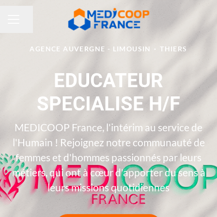
Partager la page
MENU CARRIÈRE
AGENCE AUVERGNE - LIMOUSIN
·
THIERS
EDUCATEUR
SPECIALISE H/F
MEDICOOP France, l'intérim au service de
l'Humain ! Rejoignez notre communauté de
femmes et d'hommes passionnés par leurs
métiers, qui ont à cœur d'apporter du sens à
leurs missions quotidiennes