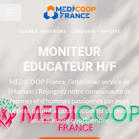
Partager la page
MENU CARRIÈRE
AGENCE AUVERGNE - LIMOUSIN
·
ISSOIRE
MONITEUR
EDUCATEUR H/F
MEDICOOP France, l'intérim au service de
l'Humain ! Rejoignez notre communauté de
femmes et d'hommes passionnés par leurs
métiers, qui ont à cœur d'apporter du sens à
leurs missions quotidiennes