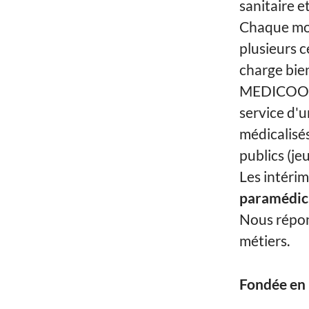
sanitaire et
Chaque moi
plusieurs c
charge bien
MEDICOOP F
service d'u
médicalisé
publics (je
Les intéri
paramédical
Nous répon
métiers.
Fondée en