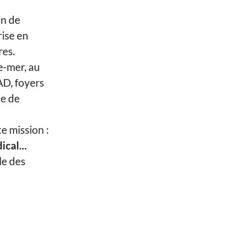
in de
rise en
res.
e-mer, au
AD, foyers
pe de
 mission :
cal...
le des