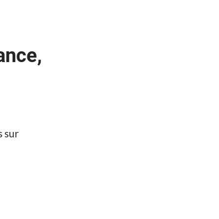
ance,
s sur