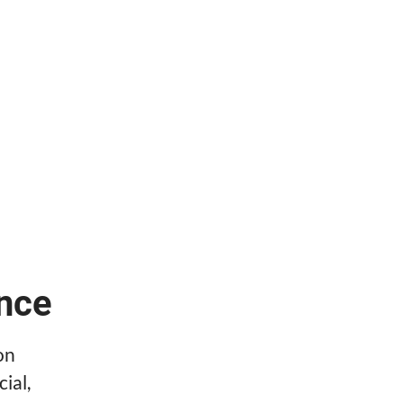
nce
on
ial,