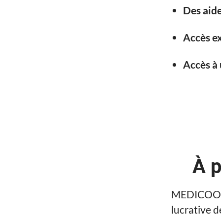
Des aide
Accès ex
Accès à 
À 
MEDICOOP F
lucrative d