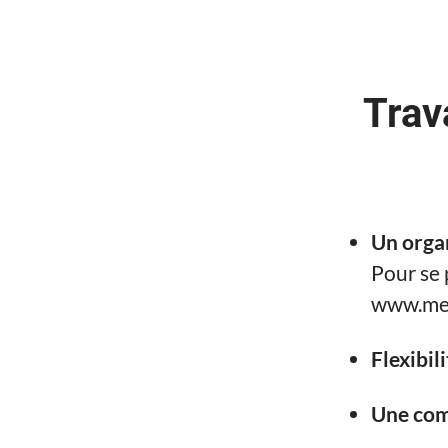
Trav
Un orga
Pour se 
www.med
Flexibil
Une com