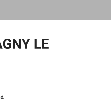
AGNY LE
té.