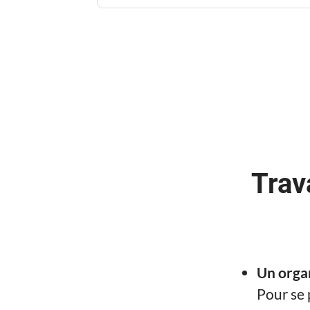
Trav
Un orga
Pour se 