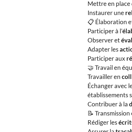
Mettre en place
Instaurer une
re
📋 Élaboration et
Participer à l’
éla
Observer et
éva
Adapter les
acti
Participer aux
r
🤝 Travail en éq
Travailler en
col
Échanger avec l
établissements s
Contribuer à la
d
📝 Transmission e
Rédiger les
écri
Assurer la
traça