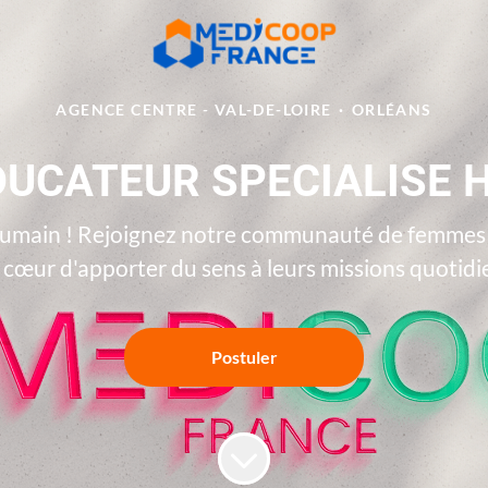
AGENCE CENTRE - VAL-DE-LOIRE
·
ORLÉANS
DUCATEUR SPECIALISE H
Humain ! Rejoignez notre communauté de femmes e
 cœur d'apporter du sens à leurs missions quotid
Postuler