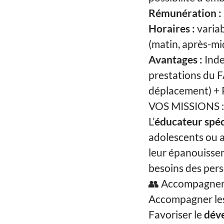
Rémunération :
Horaires :
variab
(matin, après-mid
Avantages :
Inde
prestations du F
déplacement) + P
VOS MISSIONS :
L’
éducateur spéc
adolescents ou ad
leur épanouissem
besoins des per
👥 Accompagnem
Accompagner les
Favoriser le
déve