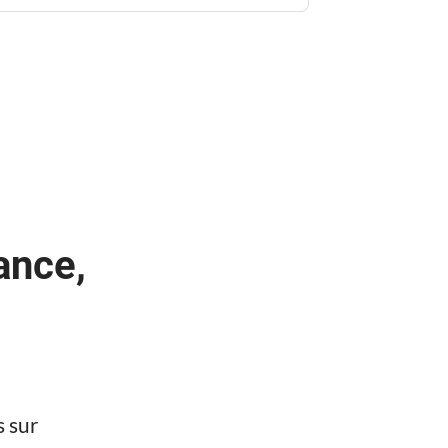
ance,
s sur