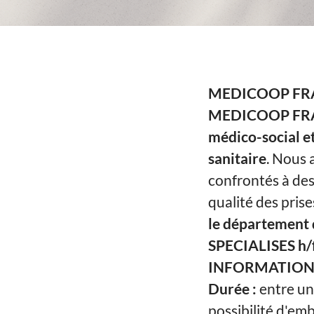
MEDICOOP FRANC
MEDICOOP FR
médico-social e
sanitaire
. Nous 
confrontés à de
qualité des pris
le département 
SPECIALISES h/
INFORMATIONS
Durée :
entre un
possibilité d'e