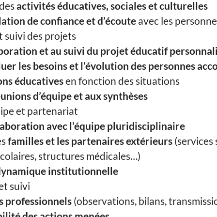
 des
activités éducatives, sociales et culturelles
lation de confiance et d’écoute
avec les personn
 suivi des projets
boration et au suivi du projet éducatif personnal
luer les besoins et l’évolution des personnes a
ons éducatives
en fonction des situations
éunions d’équipe et aux synthèses
uipe et partenariat
laboration avec l’équipe pluridisciplinaire
es
familles et les partenaires extérieurs
(services 
colaires, structures médicales…)
ynamique institutionnelle
t suivi
ts professionnels
(observations, bilans, transmissi
bilité des actions menées