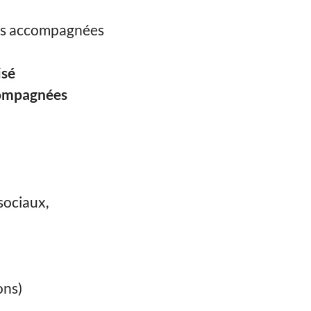
es accompagnées
isé
ccompagnées
sociaux,
ons)