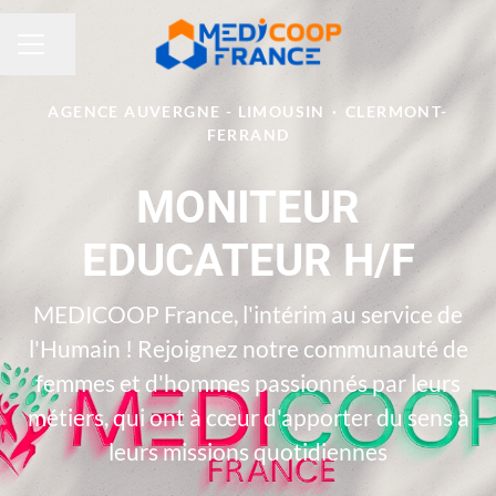
Partager la page
MENU CARRIÈRE
AGENCE AUVERGNE - LIMOUSIN
·
CLERMONT-
FERRAND
MONITEUR
EDUCATEUR H/F
MEDICOOP France, l'intérim au service de
l'Humain ! Rejoignez notre communauté de
femmes et d'hommes passionnés par leurs
métiers, qui ont à cœur d'apporter du sens à
leurs missions quotidiennes