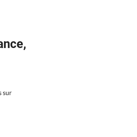
ance,
s sur