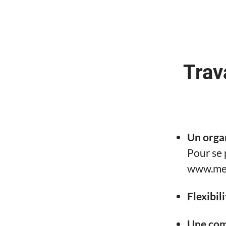
Trav
Un orga
Pour se 
www.med
Flexibil
Une com