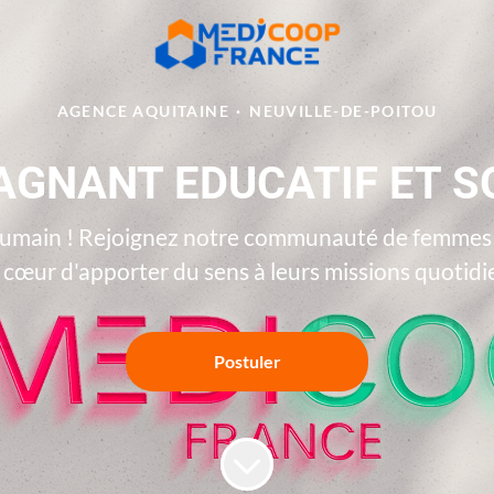
AGENCE AQUITAINE
·
NEUVILLE-DE-POITOU
GNANT EDUCATIF ET SO
Humain ! Rejoignez notre communauté de femmes e
 cœur d'apporter du sens à leurs missions quotid
Postuler