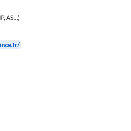
MP, AS…)
ance.fr/