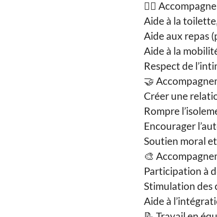
🧍‍♀️ Accompagne
Aide à la toilette
Aide aux repas (p
Aide à la mobili
Respect de l’inti
🤝 Accompagneme
Créer une relati
Rompre l’isoleme
Encourager l’aut
Soutien moral e
🎨 Accompagnem
Participation à d
Stimulation des 
Aide à l’intégrat
📝 Travail en éq