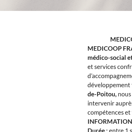
MEDICOO
MEDICOOP FR
médico-social et
et services conf
d’accompagnement
développement t
de-Poitou,
nous
intervenir auprès
compétences et 
INFORMATIONS
Durée :
entre 1 