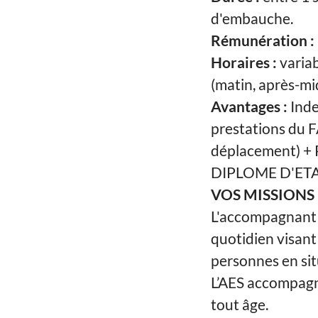
d'embauche.
Rémunération :
Horaires :
variab
(matin, après-mid
Avantages :
Inde
prestations du F
déplacement) + P
DIPLOME D'ETA
VOS MISSIONS 
L'accompagnant é
quotidien visan
personnes en situ
L’AES accompag
tout âge.