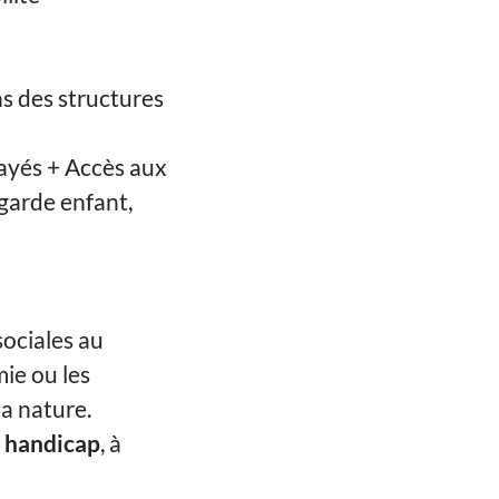
ns des structures
ayés + Accès aux
garde enfant,
sociales au
ie ou les
la nature.
e handicap
, à