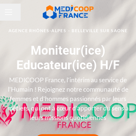
Partager la page
MENU CARRIÈRE
AGENCE RHÔNES-ALPES
·
BELLEVILLE SUR SAONE
Moniteur(ice)
Educateur(ice) H/F
MEDICOOP France, l'intérim au service de
l'Humain ! Rejoignez notre communauté de
femmes et d'hommes passionnés par leurs
métiers, qui ont à cœur d'apporter du sens à
leurs missions quotidiennes