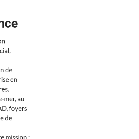
nce
on
ial,
in de
rise en
res.
e-mer, au
AD, foyers
pe de
 mission :