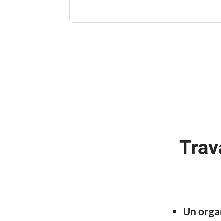
Trav
Un orga