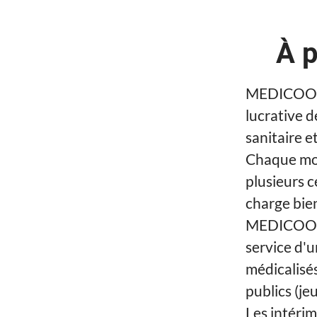
À 
MEDICOOP F
lucrative d
sanitaire et
Chaque moi
plusieurs c
charge bien
MEDICOOP F
service d'u
médicalisé
publics (je
Les intéri