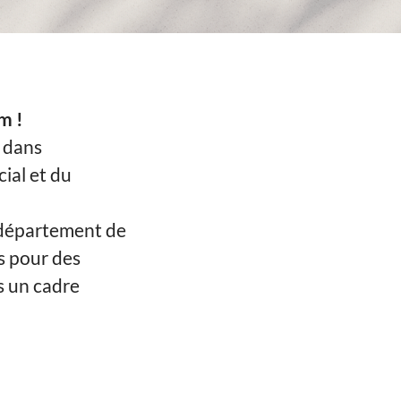
m !
 dans
ial et du
e département de
s pour des
s un cadre