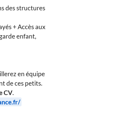
ns des structures
ayés + Accès aux
garde enfant,
illerez en équipe
t de ces petits.
re CV
.
ance.fr/