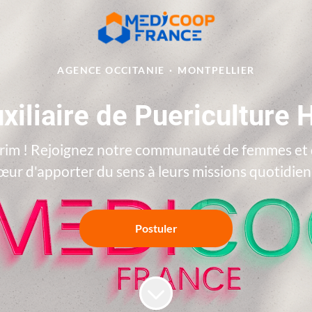
AGENCE OCCITANIE
·
MONTPELLIER
xiliaire de Puericulture 
im ! Rejoignez notre communauté de femmes et d
œur d'apporter du sens à leurs missions quotidie
Postuler