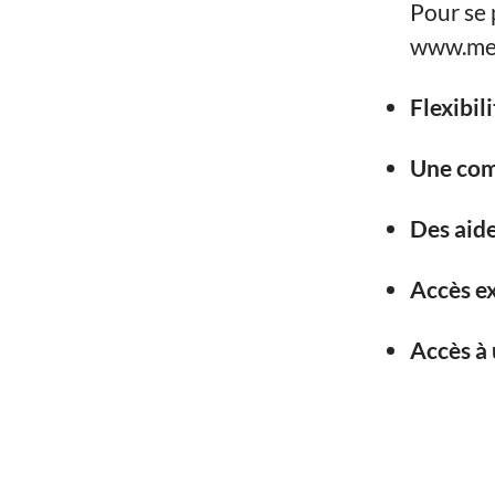
Pour se 
www.med
Flexibil
Une com
Des aide
Accès ex
Accès à 