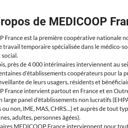
propos de MEDICOOP Fra
rance est la première coopérative nationale n
e travail temporaire spécialisée dans le médico-soc
 social.
s, près de 4 000 intérimaires interviennent au se
entaines d’établissements coopérateurs pour la p
veillante de leurs usagers, résidents et bénéficiai
rance intervient partout en France et en Outr
n large panel d’établissements non lucratifs (EHP
s ou non, IME, MAS, CHRS…) et auprès de tout ty
unes, adultes, personnes âgées).
maires MEDICOOP France interviennent pour toute