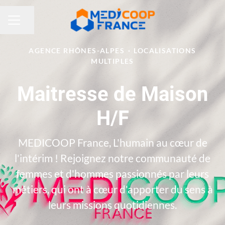
Partager la page
MENU CARRIÈRE
AGENCE RHÔNES-ALPES
·
LOCALISATIONS
MULTIPLES
Maitresse de Maison
H/F
MEDICOOP France, L'humain au cœur de
l'intérim ! Rejoignez notre communauté de
femmes et d'hommes passionnés par leurs
métiers, qui ont à cœur d'apporter du sens à
leurs missions quotidiennes.