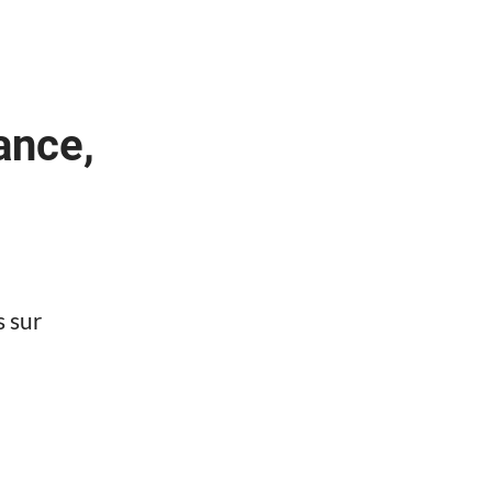
ance,
s sur