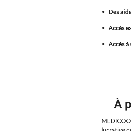
Des aide
Accès ex
Accès à 
À 
MEDICOOP F
lucrative d