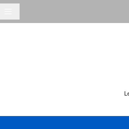
Partager la page
MENU CARRIÈRE
Le