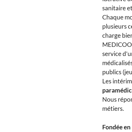
sanitaire et
Chaque moi
plusieurs c
charge bien
MEDICOOP F
service d'u
médicalisé
publics (je
Les intéri
paramédical
Nous répon
métiers.
Fondée en