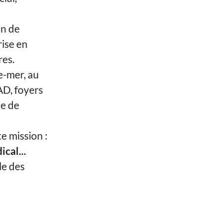
in de
rise en
res.
e-mer, au
AD, foyers
pe de
 mission :
cal...
le des